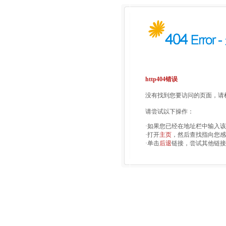
http404错误
没有找到您要访问的页面，请检
请尝试以下操作：
·如果您已经在地址栏中输入
·打开
主页
，然后查找指向您感
·单击
后退
链接，尝试其他链接