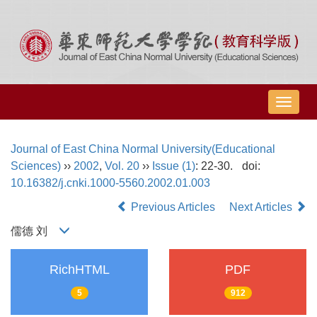
导
航
切
Journal of East China Normal University(Educational
换
Sciences)
››
2002
,
Vol. 20
››
Issue (1)
: 22-30.
doi:
10.16382/j.cnki.1000-5560.2002.01.003
Previous Articles
Next Articles
儒德 刘
RichHTML
PDF
5
912