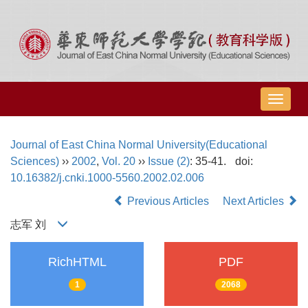
导
航
切
Journal of East China Normal University(Educational
换
Sciences)
››
2002
,
Vol. 20
››
Issue (2)
: 35-41.
doi:
10.16382/j.cnki.1000-5560.2002.02.006
Previous Articles
Next Articles
志军 刘
RichHTML
PDF
1
2068