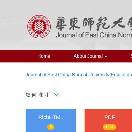
Home
About Journal
Journal of East China Normal University(Education
敏 何, 澜 叶
RichHTML
PDF
5
1001