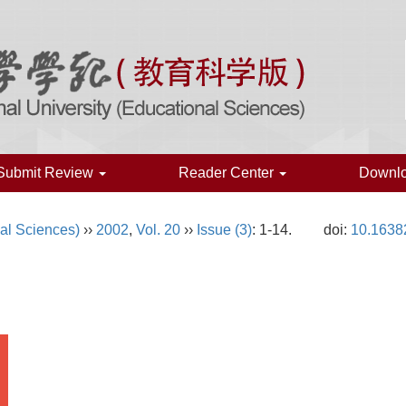
Submit Review
Reader Center
Downl
al Sciences)
››
2002
,
Vol. 20
››
Issue (3)
: 1-14.
doi:
10.1638