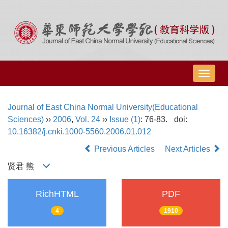
导
航
切
Journal of East China Normal University(Educational
换
Sciences)
››
2006
,
Vol. 24
››
Issue (1)
: 76-83.
doi:
10.16382/j.cnki.1000-5560.2006.01.012
Previous Articles
Next Articles
贤君 熊
RichHTML
PDF
4
1910