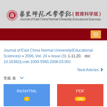
导
航
切
Journal of East China Normal University(Educational
换
Sciences)
››
2006
,
Vol. 24
››
Issue (3)
: 1-11,20.
doi:
10.16382/j.cnki.1000-5560.2006.03.001
Next Articles
生鈜 金
RichHTML
PDF
4
1081