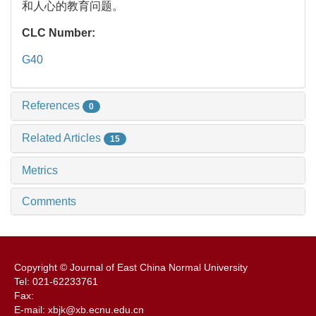
和人心的教育问题。
CLC Number:
G40
References
0
Related Articles
15
Metrics
Comments
Copyright © Journal of East China Normal University
Tel: 021-62233761
Fax:
E-mail: xbjk@xb.ecnu.edu.cn