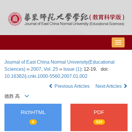
导
航
切
Journal of East China Normal University(Educational
换
Sciences)
››
2007
,
Vol. 25
››
Issue (1)
: 12-19.
doi:
10.16382/j.cnki.1000-5560.2007.01.002
Previous Articles
Next Articles
德胜 高
RichHTML
PDF
6
929