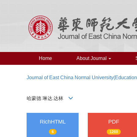
Home
About Journal
Journal of East China Normal University(Education
哈蒙德 琳达.达林
RichHTML
PDF
6
1260