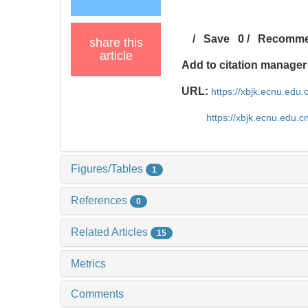
/
Save
0
/
Recomm
share this
article
Add to citation manager
URL:
https://xbjk.ecnu.edu
https://xbjk.ecnu.edu.
Figures/Tables
1
References
0
Related Articles
15
Metrics
Comments