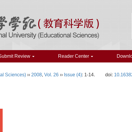
Submit Review
Reader Center
Downl
al Sciences)
››
2008
,
Vol. 26
››
Issue (4)
: 1-14.
doi:
10.1638