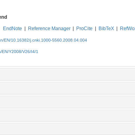
end
EndNote
|
Reference Manager
|
ProCite
|
BibTeX
|
RefWo
.cn/EN/10.16382/j.cnki.1000-5560.2008.04.004
cn/EN/Y2008/V26/I4/1