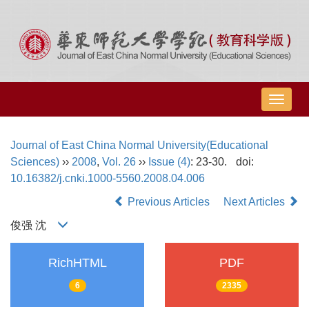
导
航
切
Journal of East China Normal University(Educational
换
Sciences)
››
2008
,
Vol. 26
››
Issue (4)
: 23-30.
doi:
10.16382/j.cnki.1000-5560.2008.04.006
Previous Articles
Next Articles
俊强 沈
RichHTML
PDF
6
2335