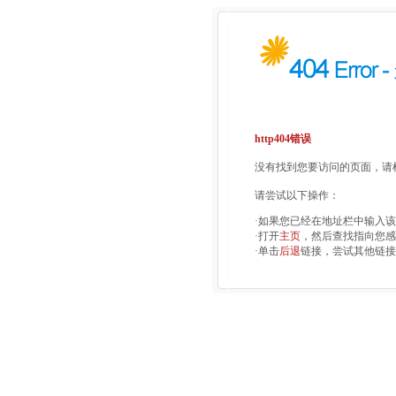
http404错误
没有找到您要访问的页面，请检
请尝试以下操作：
·如果您已经在地址栏中输入
·打开
主页
，然后查找指向您感
·单击
后退
链接，尝试其他链接