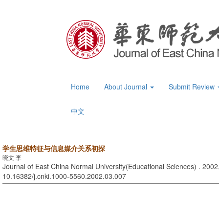
Home
About Journal
Submit Review
中文
学生思维特征与信息媒介关系初探
晓文 李
Journal of East China Normal University(Educational Sciences) . 2002,
10.16382/j.cnki.1000-5560.2002.03.007