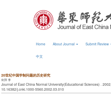
Home
About Journal
Submit Review
中文
20世纪中国学制问题的历史研究
剑萍 李
Journal of East China Normal University(Educational Sciences) . 2002,
10.16382/j.cnki.1000-5560.2002.03.010