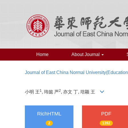
Home
About Journal
Journal of East China Normal University(Education
1
2
小明 王
, 玮懿 严
, 亦文 丁, 培颖 王
RichHTML
PDF
2
1392