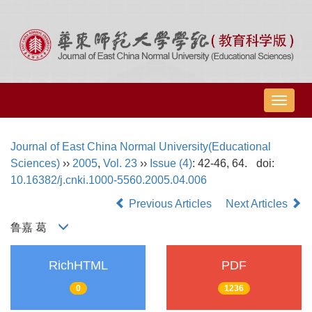
导
航
切
Journal of East China Normal University(Educational
换
Sciences)
››
2005
,
Vol. 23
››
Issue (4)
: 42-46, 64.
doi:
10.16382/j.cnki.1000-5560.2005.04.006
Previous Articles
Next Articles
鲁嘉 葛
RichHTML
PDF
0
1236