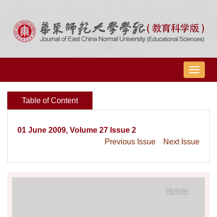
导
航
切
Table of Content
换
01 June 2009, Volume 27 Issue 2
Previous Issue
Next Issue