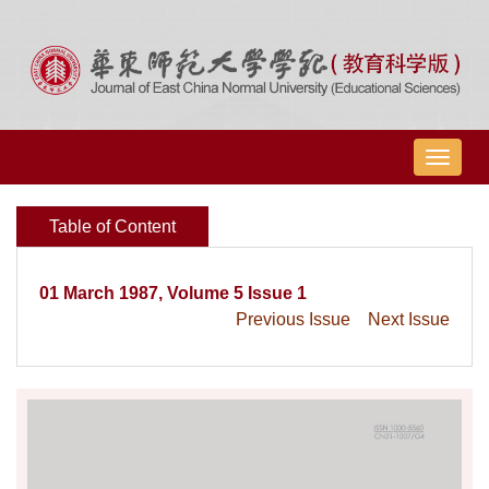
导
航
切
Table of Content
换
01 March 1987, Volume 5 Issue 1
Previous Issue
Next Issue