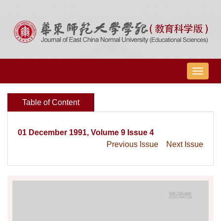
导
航
切
Table of Content
换
01 December 1991, Volume 9 Issue 4
Previous Issue
Next Issue