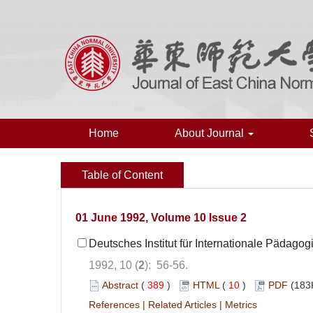
Home
About Journal
Table of Content
01 June 1992, Volume 10 Issue 2
Deutsches Institut für Internationale Pädago
1992, 10 (
2
): 56-56.
Abstract
(
389
)
HTML
(
10
)
PDF
(183
References
|
Related Articles
|
Metrics