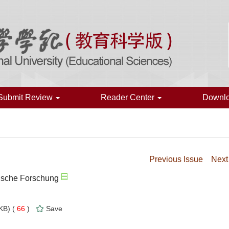
Submit Review
Reader Center
Downl
Previous Issue
Next
gische Forschung
KB) (
66
)
Save