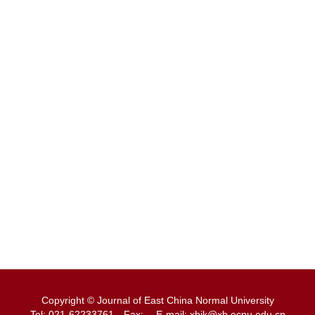
Copyright © Journal of East China Normal University
Tel: 021-62233761
Fax:
E-mail: xbjk@xb.ecnu.edu.cn