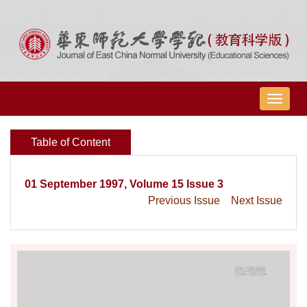
导
航
切
Table of Content
换
01 September 1997, Volume 15 Issue 3
Previous Issue
Next Issue