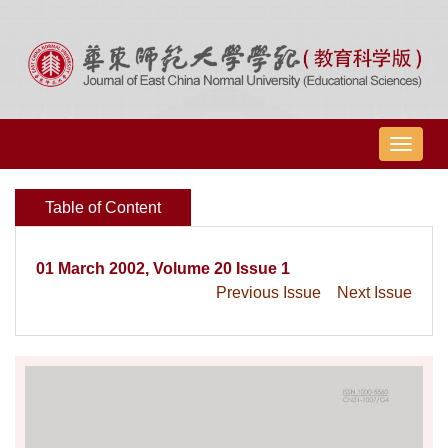
导
航
切
Table of Content
换
01 March 2002, Volume 20 Issue 1
Previous Issue
Next Issue