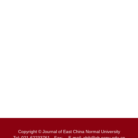
Copyright © Journal of East China Normal University
Tel: 021-62233761
Fax:
E-mail: xbjk@xb.ecnu.edu.cn