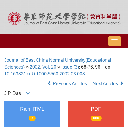
导
航
切
Journal of East China Normal University(Educational
换
Sciences)
››
2002
,
Vol. 20
››
Issue (3)
: 68-76, 96.
doi:
10.16382/j.cnki.1000-5560.2002.03.008
Previous Articles
Next Articles
J.P. Das
RichHTML
PDF
2
808