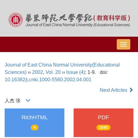
导
航
切
Journal of East China Normal University(Educational
换
Sciences)
››
2002
,
Vol. 20
››
Issue (4)
: 1-9.
doi:
10.16382/j.cnki.1000-5560.2002.04.001
Next Articles
人杰 张
RichHTML
PDF
4
1045