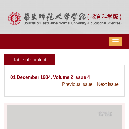
导
航
切
Table of Content
换
01 December 1984, Volume 2 Issue 4
Previous Issue
Next Issue