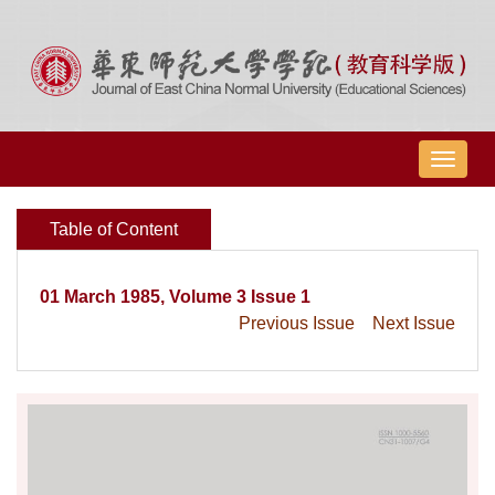
导
航
切
Table of Content
换
01 March 1985, Volume 3 Issue 1
Previous Issue
Next Issue