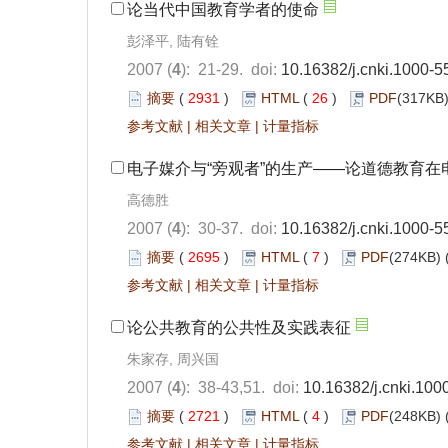
论当代中国教育学者的使命
彭泽平, 陆有铨
2007 (
4
): 21-29. doi:
10.16382/j.cnki.1000-
摘要
(
2931
)
HTML
(
26
)
PDF
(317KB)
参考文献
|
相关文章
|
计量指标
电子媒介与“旁观者”的生产——论道德教育在
高德胜
2007 (
4
): 30-37. doi:
10.16382/j.cnki.1000-
摘要
(
2695
)
HTML
(
7
)
PDF
(274KB) 
参考文献
|
相关文章
|
计量指标
论公共教育的公共性及实践表征
朱家存, 周兴国
2007 (
4
): 38-43,51. doi:
10.16382/j.cnki.100
摘要
(
2721
)
HTML
(
4
)
PDF
(248KB) 
参考文献
|
相关文章
|
计量指标