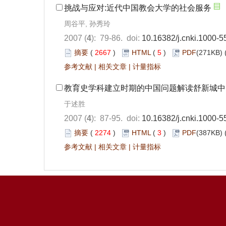
挑战与应对:近代中国教会大学的社会服务
周谷平, 孙秀玲
2007 (
4
): 79-86. doi:
10.16382/j.cnki.1000-
摘要
(
2667
)
HTML
(
5
)
PDF
(271KB) 
参考文献
|
相关文章
|
计量指标
教育史学科建立时期的中国问题解读舒新城中
于述胜
2007 (
4
): 87-95. doi:
10.16382/j.cnki.1000-
摘要
(
2274
)
HTML
(
3
)
PDF
(387KB) 
参考文献
|
相关文章
|
计量指标