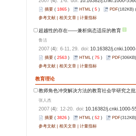
2007 (
4
): 1-6. doi:
10.16382/j.cnki.1000-556
摘要
(
1865
)
HTML
(
5
)
PDF
(182KB) 
参考文献
|
相关文章
|
计量指标
超越性的存在——兼析病态适应的教育
鲁洁
2007 (
4
): 6-11, 29. doi:
10.16382/j.cnki.100
摘要
(
2563
)
HTML
(
75
)
PDF
(306KB)
参考文献
|
相关文章
|
计量指标
教育理论
教师角色冲突解决方法的教育社会学研究之批
张人杰
2007 (
4
): 12-20. doi:
10.16382/j.cnki.1000-
摘要
(
3826
)
HTML
(
52
)
PDF
(312KB)
参考文献
|
相关文章
|
计量指标