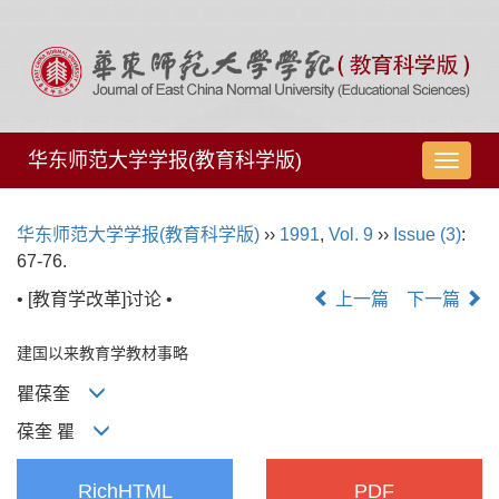
华东师范大学学报(教育科学版)
导
航
切
华东师范大学学报(教育科学版)
››
1991
,
Vol. 9
››
Issue (3)
:
换
67-76.
• [教育学改革]讨论 •
上一篇
下一篇
建国以来教育学教材事略
瞿葆奎
葆奎 瞿
RichHTML
PDF