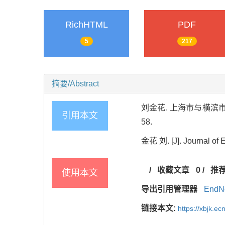
RichHTML
PDF
5
217
摘要/Abstract
刘金花. 上海市与横滨市幼
引用本文
58.
金花 刘. [J]. Journal of E
/
收藏文章
0
/
推
使用本文
导出引用管理器
EndN
链接本文:
https://xbjk.e