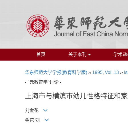
首页
关于本刊
学术动
华东师范大学学报(教育科学版)
››
1995
,
Vol. 13
››
Is
• "元教育学"讨论 •
上海市与横滨市幼儿性格特征和家
刘金花
金花 刘