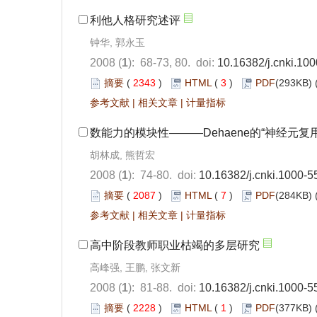
利他人格研究述评
钟华, 郭永玉
2008 (
1
): 68-73, 80. doi:
10.16382/j.cnki.10
摘要
(
2343
)
HTML
(
3
)
PDF
(293KB) 
参考文献
|
相关文章
|
计量指标
数能力的模块性———Dehaene的“神经元复
胡林成, 熊哲宏
2008 (
1
): 74-80. doi:
10.16382/j.cnki.1000-
摘要
(
2087
)
HTML
(
7
)
PDF
(284KB) 
参考文献
|
相关文章
|
计量指标
高中阶段教师职业枯竭的多层研究
高峰强, 王鹏, 张文新
2008 (
1
): 81-88. doi:
10.16382/j.cnki.1000-
摘要
(
2228
)
HTML
(
1
)
PDF
(377KB) 