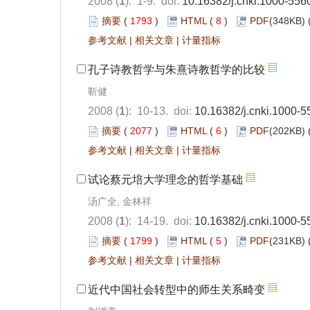
2008 (
1
): 1-9. doi:
10.16382/j.cnki.1000-556
摘要
(
1793
)
HTML
(
8
)
PDF
(348KB) 
参考文献
|
相关文章
|
计量指标
孔子诗教哲学与朱熹诗教哲学的比较
靳健
2008 (
1
): 10-13. doi:
10.16382/j.cnki.1000-
摘要
(
2077
)
HTML
(
6
)
PDF
(202KB) 
参考文献
|
相关文章
|
计量指标
试论蔡元培大学理念的哲学基础
汤广全, 金林祥
2008 (
1
): 14-19. doi:
10.16382/j.cnki.1000-
摘要
(
1799
)
HTML
(
5
)
PDF
(231KB) 
参考文献
|
相关文章
|
计量指标
近代中国社会转型中的师生关系畸变