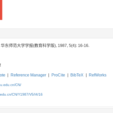
 华东师范大学学报(教育科学版), 1987, 5(4): 16-16.
荐
ote
|
Reference Manager
|
ProCite
|
BibTeX
|
RefWorks
cnu.edu.cn/CN/
u.edu.cn/CN/Y1987/V5/I4/16