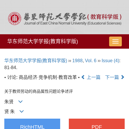
华东师范大学学报(教育科学版)
导
航
切
华东师范大学学报(教育科学版)
››
1988
,
Vol. 6
››
Issue (4)
:
换
81-84.
• 讨论: 商品经济·竞争机制·教育改革 •
上一篇
下一篇
关于教师劳动的商品属性问题论争述评
朱贤
贤 朱
RichHTML
PDF