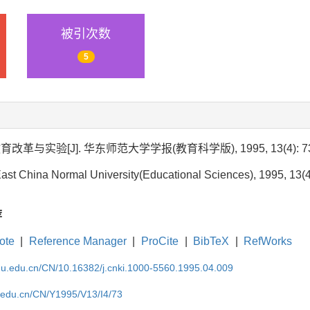
被引次数
5
与实验[J]. 华东师范大学学报(教育科学版), 1995, 13(4): 73
ast China Normal University(Educational Sciences), 1995, 13(4
荐
ote
|
Reference Manager
|
ProCite
|
BibTeX
|
RefWorks
cnu.edu.cn/CN/10.16382/j.cnki.1000-5560.1995.04.009
u.edu.cn/CN/Y1995/V13/I4/73