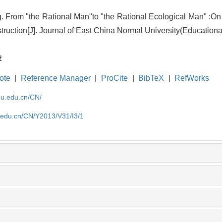
. From "the Rational Man"to "the Rational Ecological Man" :O
ruction[J]. Journal of East China Normal University(Educationa,
荐
ote
|
Reference Manager
|
ProCite
|
BibTeX
|
RefWorks
cnu.edu.cn/CN/
u.edu.cn/CN/Y2013/V31/I3/1