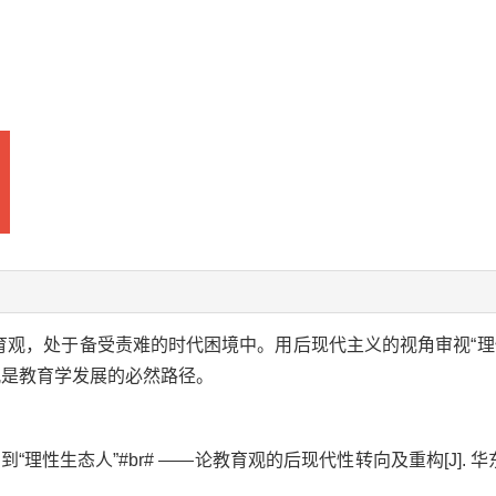
育观，处于备受责难的时代困境中。用后现代主义的视角审视“理
观是教育学发展的必然路径。
”到“理性生态人”#br# ——论教育观的后现代性转向及重构[J]. 华东