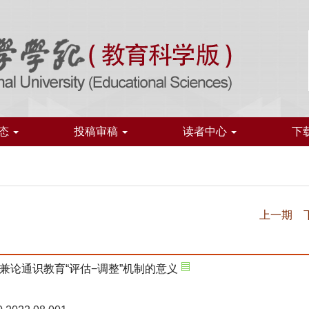
态
投稿审稿
读者中心
下
上一期
论通识教育“评估−调整”机制的意义