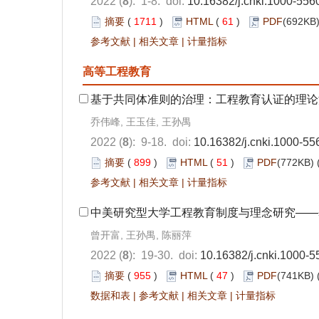
2022 (
8
): 1-8. doi:
10.16382/j.cnki.1000-556
摘要
(
1711
)
HTML
(
61
)
PDF
(692KB)
参考文献
|
相关文章
|
计量指标
高等工程教育
基于共同体准则的治理：工程教育认证的理论
乔伟峰, 王玉佳, 王孙禺
2022 (
8
): 9-18. doi:
10.16382/j.cnki.1000-55
摘要
(
899
)
HTML
(
51
)
PDF
(772KB) 
参考文献
|
相关文章
|
计量指标
中美研究型大学工程教育制度与理念研究——
曾开富, 王孙禺, 陈丽萍
2022 (
8
): 19-30. doi:
10.16382/j.cnki.1000-
摘要
(
955
)
HTML
(
47
)
PDF
(741KB) 
数据和表
|
参考文献
|
相关文章
|
计量指标