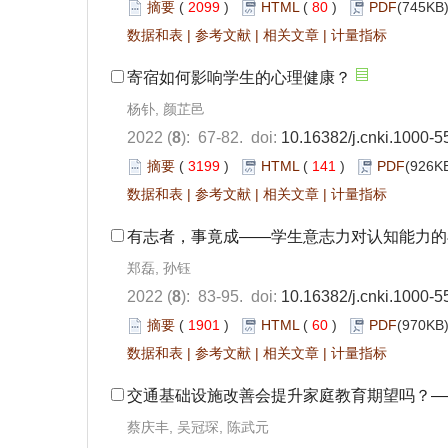
摘要
(
2099
)
HTML
(
80
)
PDF
(745KB)
数据和表
|
参考文献
|
相关文章
|
计量指标
寄宿如何影响学生的心理健康？
杨钋, 颜芷邑
2022 (
8
): 67-82. doi:
10.16382/j.cnki.1000-
摘要
(
3199
)
HTML
(
141
)
PDF
(926KB
数据和表
|
参考文献
|
相关文章
|
计量指标
有志者，事竟成——学生意志力对认知能力的
郑磊, 孙钰
2022 (
8
): 83-95. doi:
10.16382/j.cnki.1000-
摘要
(
1901
)
HTML
(
60
)
PDF
(970KB)
数据和表
|
参考文献
|
相关文章
|
计量指标
交通基础设施改善会提升家庭教育期望吗？—
蔡庆丰, 吴冠琛, 陈武元