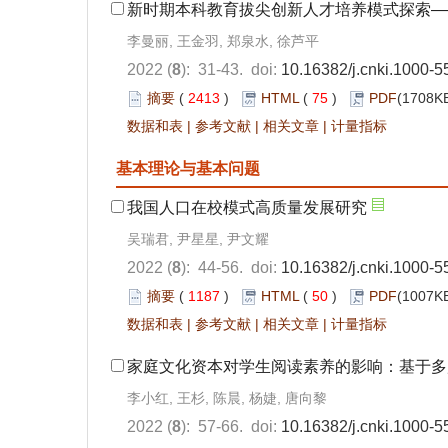
新时期本科教育拔尖创新人才培养模式探索——
李曼丽, 王金羽, 郑泉水, 徐芦平
2022 (
8
): 31-43. doi:
10.16382/j.cnki.1000-
摘要
(
2413
)
HTML
(
75
)
PDF
(1708KB
数据和表
|
参考文献
|
相关文章
|
计量指标
基本理论与基本问题
我国人口在校模式高质量发展研究
吴瑞君, 尹星星, 尹文耀
2022 (
8
): 44-56. doi:
10.16382/j.cnki.1000-
摘要
(
1187
)
HTML
(
50
)
PDF
(1007KB
数据和表
|
参考文献
|
相关文章
|
计量指标
家庭文化资本对学生阅读素养的影响：基于多层lo
李小红, 王杉, 陈晨, 杨婕, 唐向黎
2022 (
8
): 57-66. doi:
10.16382/j.cnki.1000-