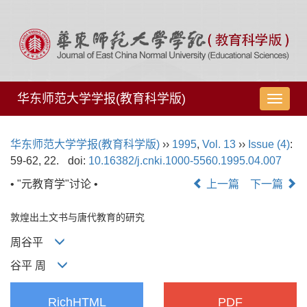
华东师范大学学报(教育科学版)
导
航
切
华东师范大学学报(教育科学版)
››
1995
,
Vol. 13
››
Issue (4)
:
换
59-62, 22.
doi:
10.16382/j.cnki.1000-5560.1995.04.007
• "元教育学"讨论 •
上一篇
下一篇
敦煌出土文书与唐代教育的研究
周谷平
谷平 周
RichHTML
PDF