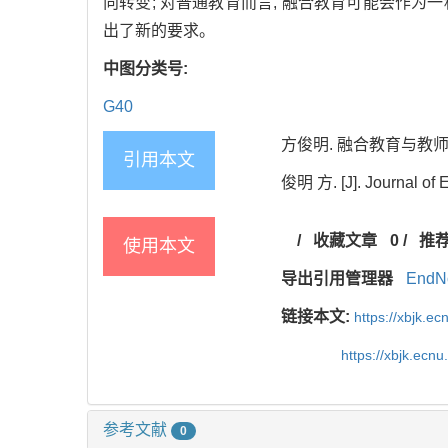
向转变; 对普通教育而言, 融合教育可能会作为
出了新的要求。
中图分类号:
G40
方俊明. 融合教育与教师教育[
引用本文
俊明 方. [J]. Journal of E
/
收藏文章
0
/
推
使用本文
导出引用管理器
EndN
链接本文:
https://xbjk.e
https://xbjk.ecn
参考文献
0