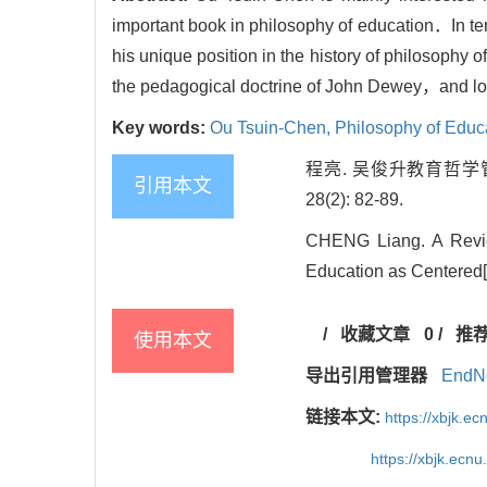
important book in philosophy of education．In ter
his unique position in the history of philosophy
the pedagogical doctrine of John Dewey，and loo
Key words:
Ou Tsuin-Chen,
Philosophy of Educ
程亮. 吴俊升教育哲学
引用本文
28(2): 82-89.
CHENG Liang. A Revie
Education as Centered[J
/
收藏文章
0
/
推
使用本文
导出引用管理器
EndN
链接本文:
https://xbjk.e
https://xbjk.ecn