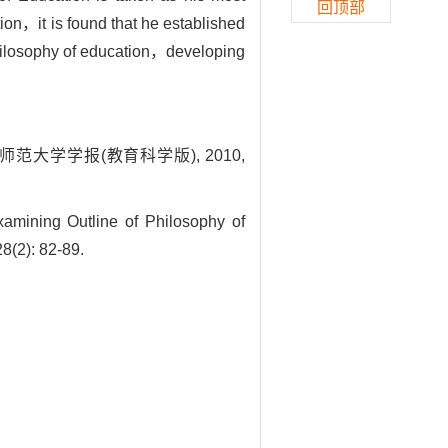
回顶部
ion，it is found that he established
 philosophy of education，developing
师范大学学报(教育科学版), 2010,
mining Outline of Philosophy of
8(2): 82-89.