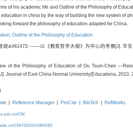
ms of his academic life and Outline of the Philosophy of Educat
 of education in china by the way of building the new system of
king forward the philosophy of education adapted for China．
ation,
Outline of the Philosophy of Education
管窥
&#
61472; ——以《教育哲学大纲》为中心的考察[J]. 华东
w of the Philosophy of Education of Ou Tsuin-Chen —Reexa
]. Journal of East China Normal University(Educationa, 2010, 2
荐
ote
|
Reference Manager
|
ProCite
|
BibTeX
|
RefWorks
cnu.edu.cn/CN/
u.edu.cn/CN/Y2010/V28/I2/82