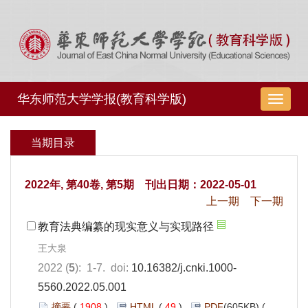
华东师范大学学报(教育科学版)
导
航
切
当期目录
换
2022年, 第40卷, 第5期 刊出日期：2022-05-01
上一期
下一期
教育法典编纂的现实意义与实现路径
王大泉
2022 (
5
): 1-7. doi:
10.16382/j.cnki.1000-
5560.2022.05.001
摘要
(
1908
)
HTML
(
49
)
PDF
(605KB) (