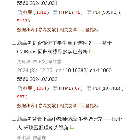
5560.2024.03.001
摘要
(
1912
)
HTML
(
71
)
PDF
(909KB) (
5133
)
数据和表
|
参考文献
|
相关文章
|
计量指标
新高考是否促进了学生自主选科？——基于
CatBoost回归树模型的实证分析
周建华, 单正义, 覃红霞
2024 (
3
): 12-25. doi:
10.16382/j.cnki.1000-
5560.2024.03.002
摘要
(
1864
)
HTML
(
67
)
PDF
(1077KB) (
987
)
数据和表
|
参考文献
|
相关文章
|
计量指标
新高考背景下高中教师适应性模型研究——以个
人-环境匹配理论为视角
李木洲, 曾思鑫