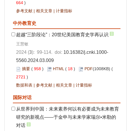
664
)
参考文献
|
相关文章
|
计量指标
中外教育史
超越“三阶段论”：20世纪美国教育史学再认识
王慧敏
2024 (
3
): 99-114. doi:
10.16382/j.cnki.1000-
5560.2024.03.009
摘要
(
958
)
HTML
(
18
)
PDF
(1008KB) (
2721
)
数据和表
|
参考文献
|
相关文章
|
计量指标
国际对话
从世界到中国：未来素养何以有必要成为未来教育
研究的新视点——于金申与未来学家瑞尔•米勒的
对话