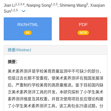
1,
2,
3,
4
1,
2,
3
5
Jian Li
, Naiqing Song
, Shimeng Wang
, Xiaojian
1,
2,
3
Sun
RichHTML
PDF
60
6278
摘要/Abstract
摘要：
美术素养测评是学校美育质量监测中不可缺少的部分，
但是过去长期不受重视，使美术素养测评在我国发展滞
后，严重制约学校美育的高质量推进。鉴于目前国内缺
乏美术素养测评工具的开发，本研究探析了小学生美术
素养测评维度及其权重，并首次使用项目反应理论构建
了小学生美术素养测评工具，该工具包含25道试题，分