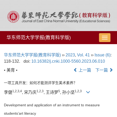
华东师范大学学报(教育科学版)
导
航
切
华东师范大学学报(教育科学版)
››
2023
,
Vol. 41
››
Issue (6)
:
换
118-132.
doi:
10.16382/j.cnki.1000-5560.2023.06.010
• 美育 •
上一篇
下一篇
一项工具开发：如何才能测评学生美术素养？
1,
2,
3,
4
1,
2,
3
5
1,
2,
3
李健
, 宋乃庆
, 王诗梦
, 孙小坚
Development and application of an instrument to measure
students’art literacy