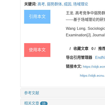
关键词:
高考,
弱势群体,
成因,
场域理论
王龙. 高考竞争中弱势
引用本文
——基于场域理论的研究视角[J
Wang Long. Sociologic
Examination[J]. Journal
/
收藏文章
0
/
推
使用本文
导出引用管理器
EndN
链接本文:
https://xbjk.e
https://xbjk.ecn
参考文献
相关文章
15