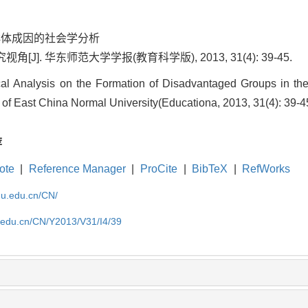
群体成因的社会学分析
]. 华东师范大学学报(教育科学版), 2013, 31(4): 39-45.
al Analysis on the Formation of Disadvantaged Groups in the
 of East China Normal University(Educationa, 2013, 31(4): 39-4
荐
ote
|
Reference Manager
|
ProCite
|
BibTeX
|
RefWorks
cnu.edu.cn/CN/
u.edu.cn/CN/Y2013/V31/I4/39