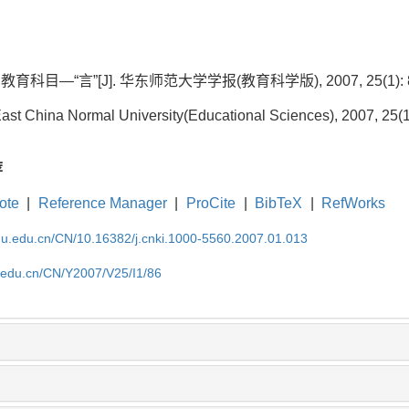
目—“言”[J]. 华东师范大学学报(教育科学版), 2007, 25(1): 86
ast China Normal University(Educational Sciences), 2007, 25(1
荐
ote
|
Reference Manager
|
ProCite
|
BibTeX
|
RefWorks
cnu.edu.cn/CN/10.16382/j.cnki.1000-5560.2007.01.013
u.edu.cn/CN/Y2007/V25/I1/86