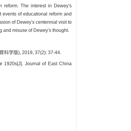
n reform. The interest in Dewey's
nt events of educational reform and
asion of Dewey's centennial visit to
ng and misuse of Dewey's thought.
2019, 37(2): 37-44.
 1920s[J]. Journal of East China