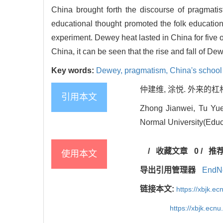
China brought forth the discourse of pragmatis
educational thought promoted the folk educationa
experiment. Dewey heat lasted in China for five o
China, it can be seen that the rise and fall of
Key words:
Dewey,
pragmatism,
China's schoo
仲建维, 涂悦. 外来的杠杆
引用本文
Zhong Jianwei, Tu Yue
Normal University(Educa
/
收藏文章
0
/
推
使用本文
导出引用管理器
EndN
链接本文:
https://xbjk.e
https://xbjk.ecn