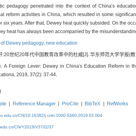
tic pedagogy penetrated into the context of China's educatio
l reform activities in China, which resulted in some significa
r six years. After that, Dewey heat quickly subsided. On the occ
 Dewey heat has always been accompanied by the misunderstandi
l of Dewey pedagogy,
new education
:20世纪20年代中国教育改革中的杜威[J]. 华东师范大学学报(教育科学版), 
. A Foreign Lever: Dewey in China's Education Reform in the
tiona, 2019, 37(2): 37-44.
荐
ote
|
Reference Manager
|
ProCite
|
BibTeX
|
RefWorks
cnu.edu.cn/CN/10.16382/j.cnki.1000-5560.2019.02.004
u.edu.cn/CN/Y2019/V37/I2/37